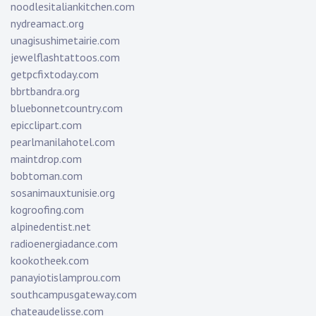
noodlesitaliankitchen.com
nydreamact.org
unagisushimetairie.com
jewelflashtattoos.com
getpcfixtoday.com
bbrtbandra.org
bluebonnetcountry.com
epicclipart.com
pearlmanilahotel.com
maintdrop.com
bobtoman.com
sosanimauxtunisie.org
kogroofing.com
alpinedentist.net
radioenergiadance.com
kookotheek.com
panayiotislamprou.com
southcampusgateway.com
chateaudelisse.com