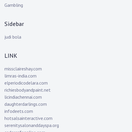
Gambling
Sidebar
judi bola
LINK
missclaireshay.com
limras-india.com
elperiodicodelara.com
richiesbodyandpaint.net
licindiachennai.com
daughterdarlings.com
infodeets.com
hotsalsainteractive.com
serenitysalonanddayspa.org