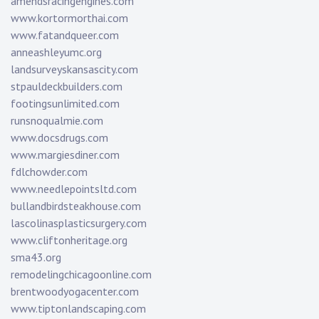
amendsracingengines.com
www.kortormorthai.com
www.fatandqueer.com
anneashleyumc.org
landsurveyskansascity.com
stpauldeckbuilders.com
footingsunlimited.com
runsnoqualmie.com
www.docsdrugs.com
www.margiesdiner.com
fdlchowder.com
www.needlepointsltd.com
bullandbirdsteakhouse.com
lascolinasplasticsurgery.com
www.cliftonheritage.org
sma43.org
remodelingchicagoonline.com
brentwoodyogacenter.com
www.tiptonlandscaping.com