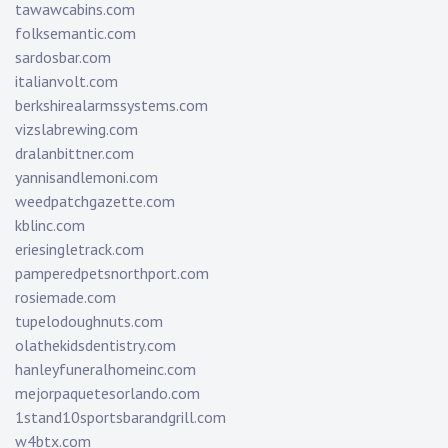
tawawcabins.com
folksemantic.com
sardosbar.com
italianvolt.com
berkshirealarmssystems.com
vizslabrewing.com
dralanbittner.com
yannisandlemoni.com
weedpatchgazette.com
kblinc.com
eriesingletrack.com
pamperedpetsnorthport.com
rosiemade.com
tupelodoughnuts.com
olathekidsdentistry.com
hanleyfuneralhomeinc.com
mejorpaquetesorlando.com
1stand10sportsbarandgrill.com
w4btx.com