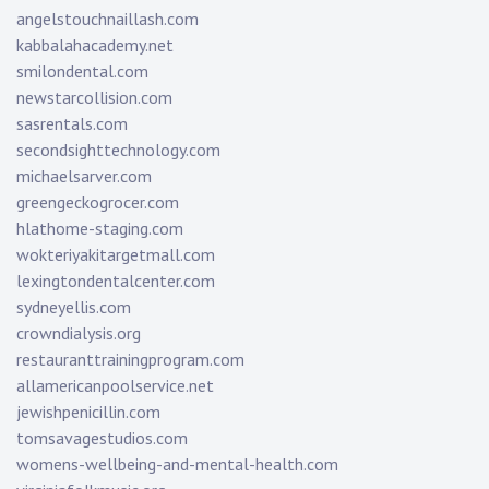
angelstouchnaillash.com
kabbalahacademy.net
smilondental.com
newstarcollision.com
sasrentals.com
secondsighttechnology.com
michaelsarver.com
greengeckogrocer.com
hlathome-staging.com
wokteriyakitargetmall.com
lexingtondentalcenter.com
sydneyellis.com
crowndialysis.org
restauranttrainingprogram.com
allamericanpoolservice.net
jewishpenicillin.com
tomsavagestudios.com
womens-wellbeing-and-mental-health.com