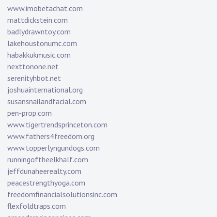
www.imobetachat.com
mattdickstein.com
badlydrawntoy.com
lakehoustonumc.com
habakkukmusic.com
nexttonone.net
serenityhbot.net
joshuainternational.org
susansnailandfacial.com
pen-prop.com
www.tigertrendsprinceton.com
www.fathers4freedom.org
www.topperlyngundogs.com
runningoftheelkhalf.com
jeffdunaheerealty.com
peacestrengthyoga.com
freedomfinancialsolutionsinc.com
flexfoldtraps.com