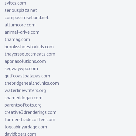
svitcs.com
seriouspizza.net
compassroseband.net
altumcore.com
animal-drive.com
tnamag.com
brooksshoesforkids.com
thayersselectmeats.com
aporiasolutions.com
segwaywpa.com
gulfcoastpalapas.com
thebridgehealthclinics.com
waterlinewriters.org
shameddogan.com
parentsoftots.org
creative3drenderings.com
farmerstradecoffee.com
logcabinyardage.com
davidboers.com