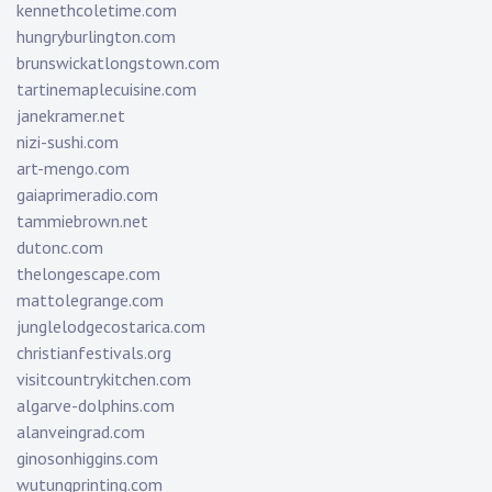
kennethcoletime.com
hungryburlington.com
brunswickatlongstown.com
tartinemaplecuisine.com
janekramer.net
nizi-sushi.com
art-mengo.com
gaiaprimeradio.com
tammiebrown.net
dutonc.com
thelongescape.com
mattolegrange.com
junglelodgecostarica.com
christianfestivals.org
visitcountrykitchen.com
algarve-dolphins.com
alanveingrad.com
ginosonhiggins.com
wutungprinting.com