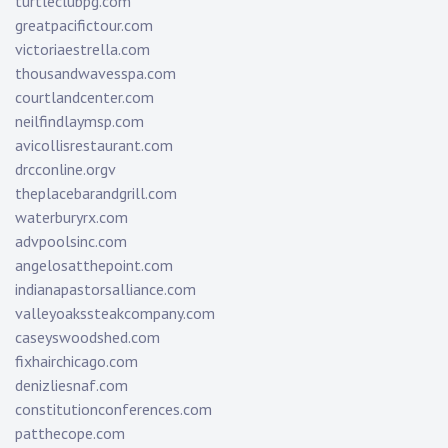
turtleclubpg.com
greatpacifictour.com
victoriaestrella.com
thousandwavesspa.com
courtlandcenter.com
neilfindlaymsp.com
avicollisrestaurant.com
drcconline.org
v
theplacebarandgrill.com
waterburyrx.com
advpoolsinc.com
angelosatthepoint.com
indianapastorsalliance.com
valleyoakssteakcompany.com
caseyswoodshed.com
fixhairchicago.com
denizliesnaf.com
constitutionconferences.com
patthecope.com