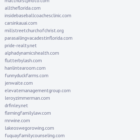
matthurstphoto.com
alltheflorida.com
insidebaseballcoachesclinic.com
carsinkauai.com
millstreetchurchofchrist.org
parasailingvacadestinflorida.com
pride-realty.net
alphadynamicshealth.com
flutterbylash.com
hanlintearoom.com
funnyduckfarms.com
jenwaite.com
elevatemanagementgroup.com
leroyzimmerman.com
drfinley.net
flemingfamilylaw.com
rnrwine.com
lakeoswegorowing.com
fuquayfamilycounseling.com