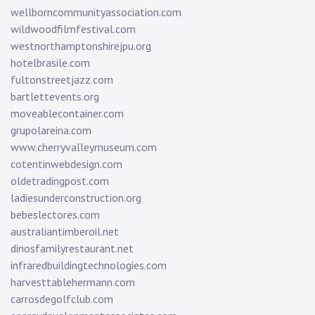
wellborncommunityassociation.com
wildwoodfilmfestival.com
westnorthamptonshirejpu.org
hotelbrasile.com
fultonstreetjazz.com
bartlettevents.org
moveablecontainer.com
grupolareina.com
www.cherryvalleymuseum.com
cotentinwebdesign.com
oldetradingpost.com
ladiesunderconstruction.org
bebeslectores.com
australiantimberoil.net
dinosfamilyrestaurant.net
infraredbuildingtechnologies.com
harvesttablehermann.com
carrosdegolfclub.com