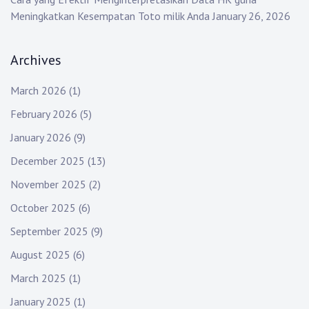
Meningkatkan Kesempatan Toto milik Anda
January 26, 2026
Archives
March 2026
(1)
February 2026
(5)
January 2026
(9)
December 2025
(13)
November 2025
(2)
October 2025
(6)
September 2025
(9)
August 2025
(6)
March 2025
(1)
January 2025
(1)