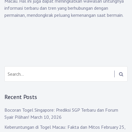
Macau. Hal ini juga dapat meningkatkan wawasan untungnya
informasi terbaru dan tren yang berhubungan dengan
permainan, mendongkrak peluang kemenangan saat bermain.
Search:
Recent Posts
Bocoran Togel Singapore: Prediksi SGP Terbaru dan Forum
Syair Pilihan!
March 10, 2026
Keberuntungan di Togel Macau: Fakta dan Mitos
February 25,