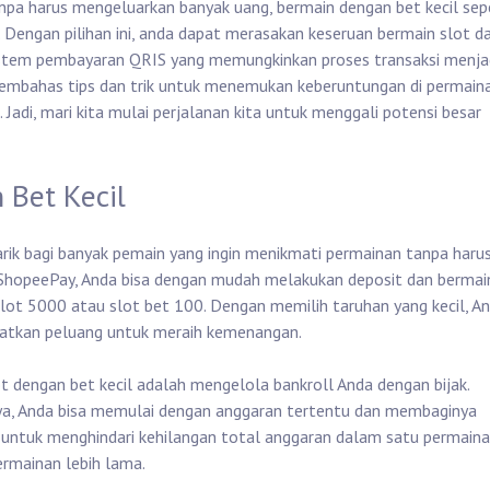
anpa harus mengeluarkan banyak uang, bermain dengan bet kecil sep
. Dengan pilihan ini, anda dapat merasakan keseruan bermain slot d
istem pembayaran QRIS yang memungkinkan proses transaksi menja
n membahas tips dan trik untuk menemukan keberuntungan di permain
adi, mari kita mulai perjalanan kita untuk menggali potensi besar
 Bet Kecil
arik bagi banyak pemain yang ingin menikmati permainan tanpa haru
hopeePay, Anda bisa dengan mudah melakukan deposit dan bermai
 slot 5000 atau slot bet 100. Dengan memilih taruhan yang kecil, A
atkan peluang untuk meraih kemenangan.
t dengan bet kecil adalah mengelola bankroll Anda dengan bijak.
nya, Anda bisa memulai dengan anggaran tertentu dan membaginya
 untuk menghindari kehilangan total anggaran dalam satu permain
rmainan lebih lama.