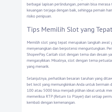
berbagai lapisan perlindungan, pemain bisa merasa 
keuangan terjaga dengan baik, sehingga pemain ha
risiko penipuan.
Tips Memilih Slot yang Tepa
Memilih slot yang tepat merupakan langkah awal
menyenangkan dan berpotensi menguntungkan. Perta
ShopeePay. Carilah slot dengan tema dan desain ya
mengasyikkan. Misalnya, slot dengan tema petualang
yang menarik.
Selanjutnya, perhatikan besaran taruhan yang ditaw
bet kecil yang memungkinkan Anda untuk bermain 
100 atau 5000 bisa menjadi pilihan ideal untuk me
memeriksa RTP (Return to Player) dari setiap perm
kembali dengan kemenangan.