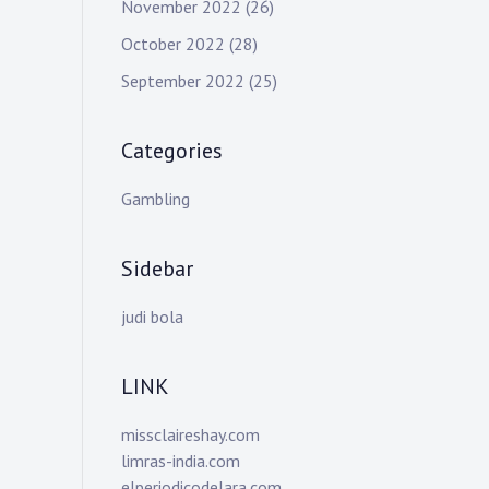
November 2022
(26)
October 2022
(28)
September 2022
(25)
Categories
Gambling
Sidebar
judi bola
LINK
missclaireshay.com
limras-india.com
elperiodicodelara.com