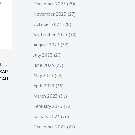
y
December 2023
(29)
November 2023
(27)
October 2023
(28)
September 2023
(30)
August 2023
(34)
July 2023
(29)
st →
June 2023
(27)
KAP
May 2023
(28)
ACAU
April 2023
(25)
March 2023
(31)
February 2023
(22)
January 2023
(26)
December 2022
(27)