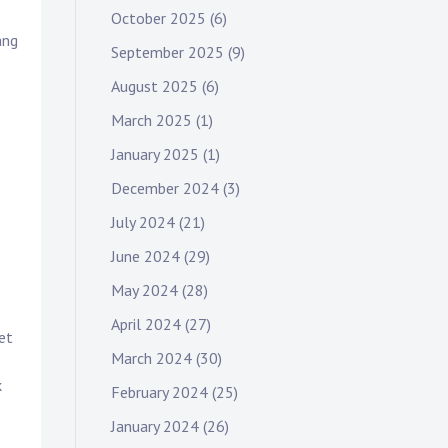
October 2025
(6)
ang
September 2025
(9)
August 2025
(6)
March 2025
(1)
January 2025
(1)
December 2024
(3)
July 2024
(21)
June 2024
(29)
May 2024
(28)
April 2024
(27)
et
March 2024
(30)
k
February 2024
(25)
January 2024
(26)